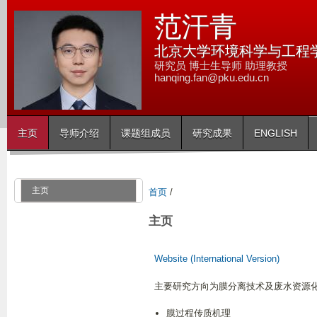
跳
范汗青
转
到
北京大学环境科学与工程
页
研究员 博士生导师 助理教授
hanqing.fan@pku.edu.cn
面
的
主
主页
导师介绍
课题组成员
研究成果
ENGLISH
要
内
容
主页
首页
/
部
分
主页
Website (International Version)
主要研究方向为膜分离技术及废水资源
膜过程传质机理