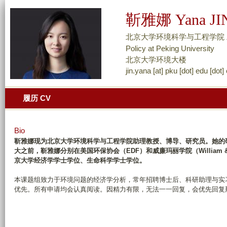
跳
靳雅娜 Yana JI
转
到
北京大学环境科学与工程学院 助理教授、博导
页
Policy at Peking University
面
北京大学环境大楼
jin.yana [at] pku [dot] edu [dot]
的
主
履历 CV
要
内
容
Bio
部
靳雅娜现为北京大学环境科学与工程学院助理教授、博导、研究员。她的
大之前，靳雅娜分别在美国环保协会（EDF）和威廉玛丽学院（Willia
分
京大学经济学学士学位、生命科学学士学位。
本课题组致力于环境问题的经济学分析，常年招聘博士后、科研助理与实
优先。所有申请均会认真阅读。因精力有限，无法一一回复，会优先回复