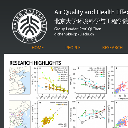
跳
Air Quality and Health Eff
转
到
北京大学环境科学与工程学
页
Group Leader: Prof. Qi Chen
qichenpku@pku.edu.cn
面
的
HOME
PEOPLE
RESEARCH
主
要
RESEARCH HIGHLIGHTS
内
容
部
分
...