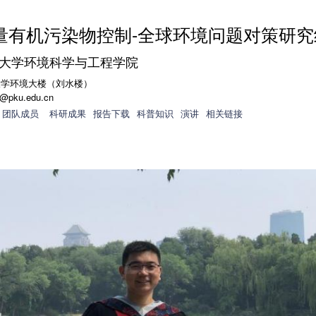
跳
转
量有机污染物控制-全球环境问题对策研究
到
大学环境科学与工程学院
页
面
大学环境大楼（刘水楼）
n@pku.edu.cn
的
团队成员
科研成果
报告下载
科普知识
演讲
相关链接
主
要
内
容
部
分