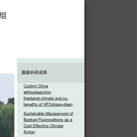
组
最新科研成果
Cooling China
withoutwarming
theplanet:climate and co-
benefits of HFCphase-down
Sustainable Management of
Banked Fluorocarbons as a
Cost-Effective Climate
Action