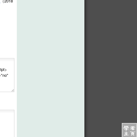
》
（2018