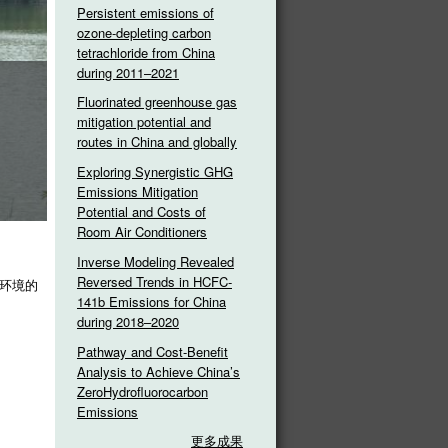
Persistent emissions of
ozone-depleting carbon
tetrachloride from China
during 2011–2021
Fluorinated greenhouse gas
mitigation potential and
routes in China and globally
Exploring Synergistic GHG
Emissions Mitigation
Potential and Costs of
Room Air Conditioners
Inverse Modeling Revealed
Reversed Trends in HCFC-
环境的
141b Emissions for China
during 2018–2020
Pathway and Cost-Benefit
Analysis to Achieve China’s
ZeroHydrofluorocarbon
Emissions
更多成果