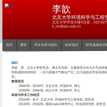
跳
李歆
转
到
北京大学环境科学与工程学
页
北京大学环境大楼431室，010-6275
li_xin@pku.edu.cn
面
的
主
简历
课程
学生培养与招生
科研项目
研究成就和贡
要
内
容
BIO
部
李歆，男，北京大学研究员，博士生导师。主要研究方向为大气活性
分
性构成和演变特征、一次污染物大气氧化产生二次污染的化学反应机
究。
教育经历
2004/09 - 2010/07, 北京大学, 环境科学, 博士
2000/09 - 2004/06, 武汉大学, 环境科学, 学士
科研与学术工作经历
2016/06 - 至今, 北京大学, 环境科学与工程学院, 研究员
2014/09 - 2016/06, 德国Juelich研究中心, 对流层研究所, 研究员